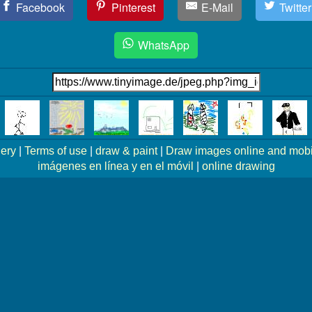
Facebook
Pinterest
E-Mail
Twitter
WhatsApp
lery
|
Terms of use
|
draw & paint
|
Draw images online and mobi
imágenes en línea y en el móvil
|
online drawing