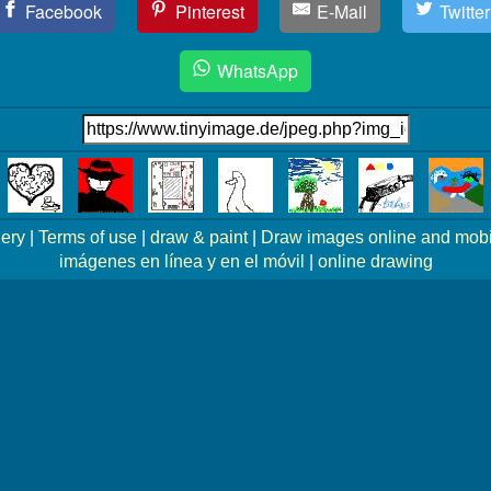
Facebook
Pinterest
E-Mail
Twitter
WhatsApp
lery
|
Terms of use
|
draw & paint
|
Draw images online and mobi
imágenes en línea y en el móvil
|
online drawing