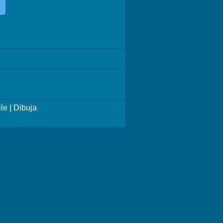
le
|
Dibuja