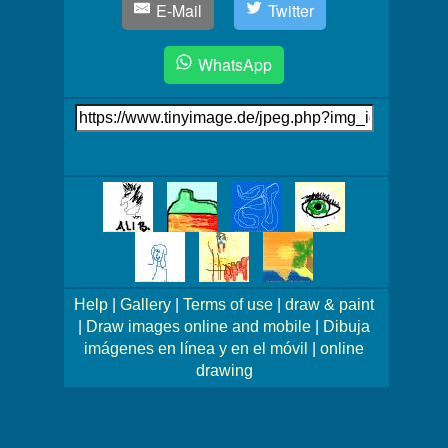
E-Mail
Twitter
WhatsApp
Link
auf's
Bild
Mehr
Bilder!
Help
|
Gallery
|
Terms of use
|
draw & paint
|
Draw images online and mobile
|
Dibuja
imágenes en línea y en el móvil
|
online
drawing