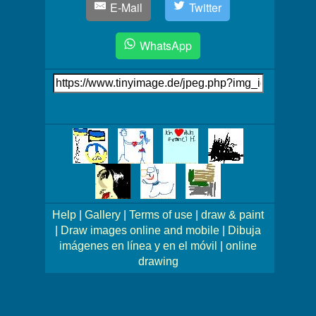
E-Mail
Twitter
WhatsApp
Link
auf's
Bild
Mehr
Bilder!
Help
|
Gallery
|
Terms of use
|
draw & paint
|
Draw images online and mobile
|
Dibuja
imágenes en línea y en el móvil
|
online
drawing